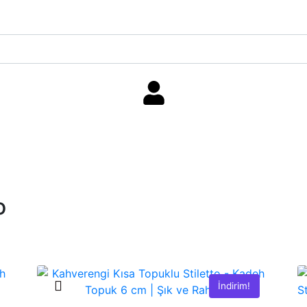
o
İndirim!