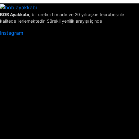
fazla
varyasyonu
BOB Ayakkabı
, bir üretici firmadır ve 20 yılı aşkın tecrübesi ile
var.
kalitede ilerlemektedir. Sürekli yenilik arayışı içinde
Seçenekler
ürün
Instagram
sayfasından
seçilebilir