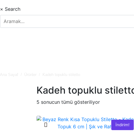
×
Search
Ana Sayaf
Ürünler
Kadeh topuklu stiletto
Kadeh topuklu stilett
5 sonucun tümü gösteriliyor
İndirim!