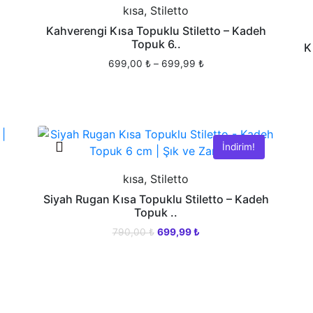
kısa, Stiletto
h
Kahverengi Kısa Topuklu Stiletto – Kadeh
Topuk 6..
K
Fiyat
699,00
₺
–
699,99
₺
aralığı:
Bu
699,00 ₺
ürünün
-
birden
699,99 ₺
fazla
İndirim!
varyasyonu
var.
kısa, Stiletto
Seçenekler
Siyah Rugan Kısa Topuklu Stiletto – Kadeh
ürün
Topuk ..
sayfasından
Orijinal
Şu
790,00
₺
699,99
₺
seçilebilir
fiyat:
andaki
Bu
790,00 ₺.
fiyat:
ürünün
699,99 ₺.
birden
fazla