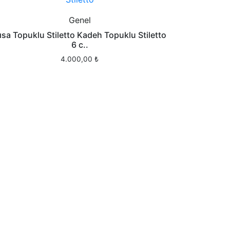
Genel
ısa Topuklu Stiletto Kadeh Topuklu Stiletto
6 c..
4.000,00
₺
Bu
ürünün
birden
fazla
varyasyonu
var.
Seçenekler
ürün
sayfasından
seçilebilir