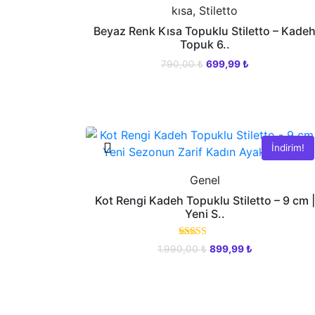
kısa, Stiletto
Beyaz Renk Kısa Topuklu Stiletto – Kade
Topuk 6..
Orijinal
Şu
790,00
₺
699,99
₺
fiyat:
andaki
Bu
790,00 ₺.
fiyat:
ürünün
699,99 ₺.
birden
fazla
İndirim!
varyasyonu
var.
Genel
Seçenekler
Kot Rengi Kadeh Topuklu Stiletto – 9 cm |
ürün
Yeni S..
sayfasından
seçilebilir
5 üzerinden
Orijinal
Şu
1.990,00
₺
899,99
₺
5.00
fiyat:
andaki
oy aldı
Bu
1.990,00 ₺.
fiyat:
ürünün
899,99 ₺.
birden