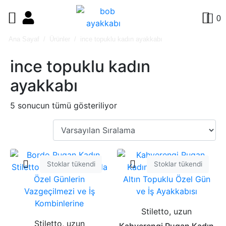
0
Ana Sayaf
Ürünler
ince topuklu kadın ayakkabı
ince topuklu kadın
ayakkabı
5 sonucun tümü gösteriliyor
Stoklar tükendi
Stoklar tükendi
Stiletto, uzun
Stiletto, uzun
Kahverengi Rugan Kadın