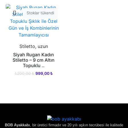
Stoklar tükendi
Stiletto, uzun
Siyah Rugan Kadın
Stiletto – 9 cm Altın
Topuklu ..
1.200,00
₺
999,00
₺
BOB Ayakkabı
, bir üretici firmadır ve 20 yılı aşkın tecrübesi ile kalitede