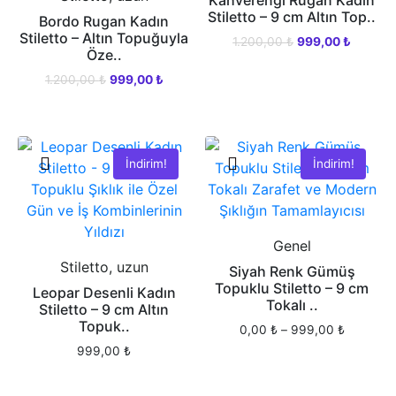
Stiletto – 9 cm Altın Top..
Bordo Rugan Kadın
Stiletto – Altın Topuğuyla
1.200,00
₺
999,00
₺
Öze..
1.200,00
₺
999,00
₺
İndirim!
İndirim!
Genel
Stiletto, uzun
Siyah Renk Gümüş
Topuklu Stiletto – 9 cm
Leopar Desenli Kadın
Tokalı ..
Stiletto – 9 cm Altın
Topuk..
0,00
₺
–
999,00
₺
999,00
₺